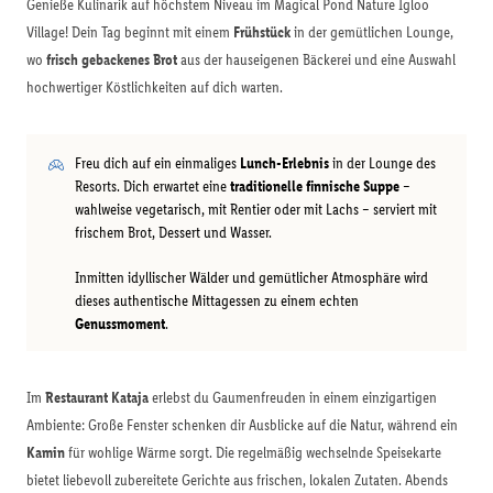
Genieße Kulinarik auf höchstem Niveau im Magical Pond Nature Igloo
Village! Dein Tag beginnt mit einem
Frühstück
in der gemütlichen Lounge,
wo
frisch gebackenes Brot
aus der hauseigenen Bäckerei und eine Auswahl
hochwertiger Köstlichkeiten auf dich warten.
Freu dich auf ein einmaliges
Lunch-Erlebnis
in der Lounge des
Resorts. Dich erwartet eine
traditionelle finnische Suppe
–
wahlweise vegetarisch, mit Rentier oder mit Lachs – serviert mit
frischem Brot, Dessert und Wasser.
Inmitten idyllischer Wälder und gemütlicher Atmosphäre wird
dieses authentische Mittagessen zu einem echten
Genussmoment
.
Im
Restaurant Kataja
erlebst du Gaumenfreuden in einem einzigartigen
Ambiente: Große Fenster schenken dir Ausblicke auf die Natur, während ein
Kamin
für wohlige Wärme sorgt. Die regelmäßig wechselnde Speisekarte
bietet liebevoll zubereitete Gerichte aus frischen, lokalen Zutaten. Abends