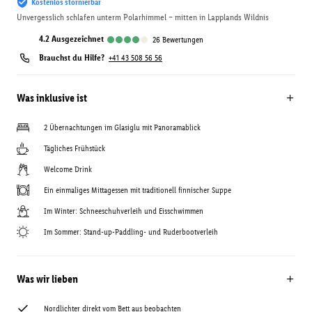
Kostenlos stornierbar
Unvergesslich schlafen unterm Polarhimmel – mitten in Lapplands Wildnis
4.2
ausgezeichnet
26
Bewertungen
Brauchst du Hilfe?
+41 43 508 56 56
Was inklusive ist
2 Übernachtungen im Glasiglu mit Panoramablick
Tägliches Frühstück
Welcome Drink
Ein einmaliges Mittagessen mit traditionell finnischer Suppe
Im Winter: Schneeschuhverleih und Eisschwimmen
Im Sommer: Stand-up-Paddling- und Ruderbootverleih
Was wir lieben
Nordlichter direkt vom Bett aus beobachten