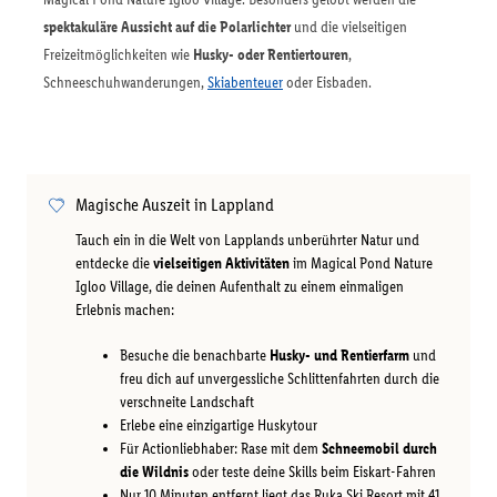
spektakuläre Aussicht auf die Polarlichter
und die vielseitigen
Freizeitmöglichkeiten wie
Husky- oder Rentiertouren
,
Schneeschuhwanderungen,
Skiabenteuer
oder Eisbaden.
Magische Auszeit in Lappland
Tauch ein in die Welt von Lapplands unberührter Natur und
entdecke die
vielseitigen Aktivitäten
im Magical Pond Nature
Igloo Village, die deinen Aufenthalt zu einem einmaligen
Erlebnis machen:
Besuche die benachbarte
Husky- und Rentierfarm
und
freu dich auf unvergessliche Schlittenfahrten durch die
verschneite Landschaft
Erlebe eine einzigartige Huskytour
Für Actionliebhaber: Rase mit dem
Schneemobil durch
die Wildnis
oder teste deine Skills beim Eiskart-Fahren
Nur 10 Minuten entfernt liegt das Ruka Ski Resort mit 41