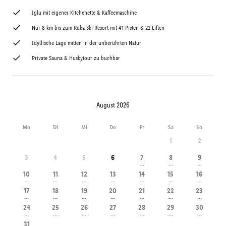
Iglu mit eigener Kitchenette & Kaffeemaschine
Nur 8 km bis zum Ruka Ski Resort mit 41 Pisten & 22 Liften
Idyllische Lage mitten in der unberührten Natur
Private Sauna & Huskytour zu buchbar
August 2026
Mo
Di
Mi
Do
Fr
Sa
So
1
2
3
4
5
6
7
8
9
---
---
---
10
11
12
13
14
15
16
---
---
---
---
---
---
---
17
18
19
20
21
22
23
---
---
---
---
---
---
---
24
25
26
27
28
29
30
---
---
---
---
---
---
---
31