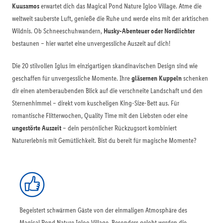
Kuusamos
erwartet dich das Magical Pond Nature Igloo Village. Atme die
weltweit sauberste Luft, genieße die Ruhe und werde eins mit der arktischen
Wildnis. Ob Schneeschuhwandern,
Husky-Abenteuer oder Nordlichter
bestaunen – hier wartet eine unvergessliche Auszeit auf dich!
Die 20 stilvollen Iglus im einzigartigen skandinavischen Design sind wie
geschaffen für unvergessliche Momente. Ihre
gläsernen Kuppeln
schenken
dir einen atemberaubenden Blick auf die verschneite Landschaft und den
Sternenhimmel – direkt vom kuscheligen King-Size-Bett aus. Für
romantische Flitterwochen, Quality Time mit den Liebsten oder eine
ungestörte Auszeit
– dein persönlicher Rückzugsort kombiniert
Naturerlebnis mit Gemütlichkeit. Bist du bereit für magische Momente?
Begeistert schwärmen Gäste von der einmaligen Atmosphäre des
Magical Pond Nature Igloo Village. Besonders gelobt werden die