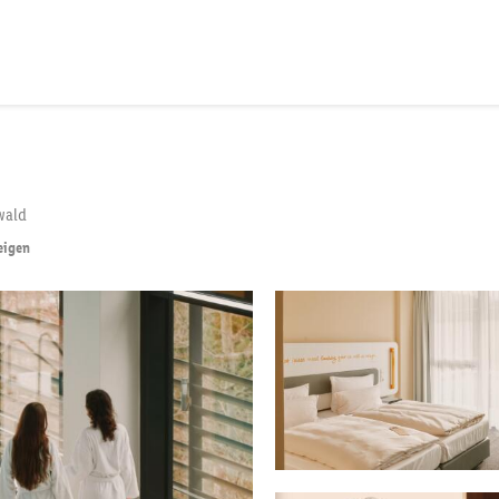
wald
eigen