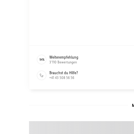
Weiterempfehlung
94
%
3’110
Bewertungen
Brauchst du Hilfe?
+41 43 508 56 56
M