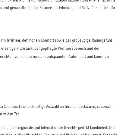
rt
mit klarer Architektur, lichtdurchfluteten Räumen und einer entspannten
 und genau die richtige Balance aus Erholung und Aktivität – perfekt für
e im Grünen
, den hohen Komfort sowie das großzügige Raumgefühl
elseitige Frühstück, der gepflegte Wellnessbereich und der
le berichten von einem rundum entspannten Aufenthalt und kommen
a Seeheim. Eine reichhaltige Auswahl an frischen Backwaren, saisonalen
rt in den Tag.
rieren, die regionale und internationale Gerichte perfekt kombiniert. Den