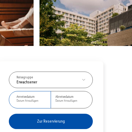
Reisegruppe
Erwachsener
Anreisedatum
Abreisedatum
Datum hinzufügen
Datum hinzufügen
Zur Reservierung