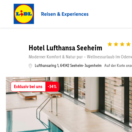
Hotel Lufthansa Seeheim
Moderner Komfort & Natur pur – Wellnessurlaub im Oden
Lufthansaring 1
,
64342
Seeheim-Jugenheim
Auf der Karte anz
Exklusiv bei uns
-
34
%