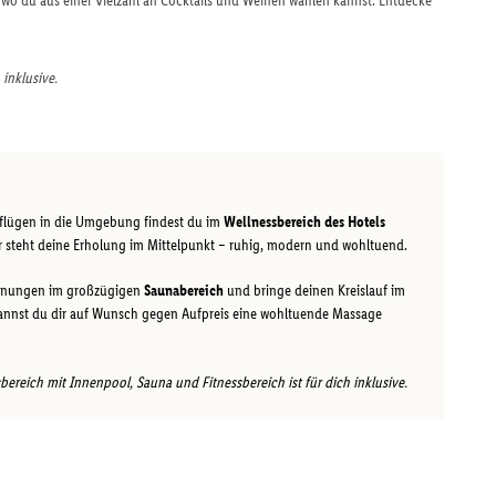
, wo du aus einer Vielzahl an Cocktails und Weinen wählen kannst. Entdecke
 inklusive.
sflügen in die Umgebung findest du im
Wellnessbereich des Hotels
r steht deine Erholung im Mittelpunkt – ruhig, modern und wohltuend.
annungen im großzügigen
Saunabereich
und bringe deinen Kreislauf im
kannst du dir auf Wunsch gegen Aufpreis eine wohltuende Massage
reich mit Innenpool, Sauna und Fitnessbereich ist für dich inklusive.