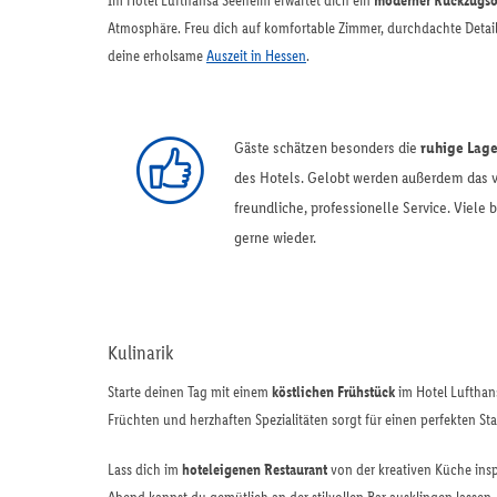
Im Hotel Lufthansa Seeheim erwartet dich ein
moderner Rückzugso
Atmosphäre. Freu dich auf komfortable Zimmer, durchdachte Details
deine erholsame
Auszeit in Hessen
.
Gäste schätzen besonders die
ruhige Lag
des Hotels. Gelobt werden außerdem das vi
freundliche, professionelle Service. Vie
gerne wieder.
Kulinarik
Starte deinen Tag mit einem
köstlichen Frühstück
im Hotel Lufthans
Früchten und herzhaften Spezialitäten sorgt für einen perfekten Sta
Lass dich im
hoteleigenen Restaurant
von der kreativen Küche inspi