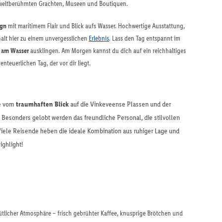
 weltberühmten Grachten, Museen und Boutiquen.
ign
mit maritimem Flair und Blick aufs Wasser. Hochwertige Ausstattung,
alt hier zu einem unvergesslichen
Erlebnis
. Lass den Tag entspannt im
e am Wasser
ausklingen. Am Morgen kannst du dich auf ein reichhaltiges
nteuerlichen Tag, der vor dir liegt.
te vom
traumhaften Blick
auf die Vinkeveense Plassen und der
Besonders gelobt werden das freundliche Personal, die stilvollen
Viele Reisende heben die ideale Kombination aus ruhiger Lage und
ighlight!
ütlicher Atmosphäre – frisch gebrühter Kaffee, knusprige Brötchen und