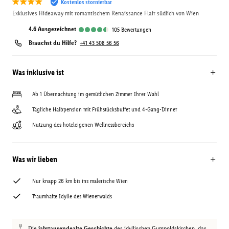
Kostenlos stornierbar
Exklusives Hideaway mit romantischem Renaissance Flair südlich von Wien
4.6
ausgezeichnet
105
Bewertungen
Brauchst du Hilfe?
+41 43 508 56 56
Was inklusive ist
Ab 1 Übernachtung im gemütlichen Zimmer Ihrer Wahl
Tägliche Halbpension mit Frühstücksbuffet und 4-Gang-Dinner
Nutzung des hoteleigenen Wellnessbereichs
Was wir lieben
Nur knapp 26 km bis ins malerische Wien
Traumhafte Idylle des Wienerwalds
Die
jahrtausendealte Geschichte
des idyllischen Gumpoldskirchen, das