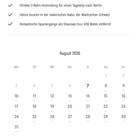
Direkte S-Bahn-Anbindung für einen Tagestrip nach Berlin
Aktive Auszeit in der malerischen Natur der Märkischen Schweiz
Romantische Spaziergänge am Straussee (nur 450 Meter entfernt)
August 2026
Mo
Di
Mi
Do
Fr
Sa
So
1
2
3
4
5
6
7
8
9
---
---
10
11
12
13
14
15
16
---
---
---
---
---
---
---
17
18
19
20
21
22
23
---
---
---
---
---
---
---
24
25
26
27
28
29
30
---
---
---
---
---
---
---
31
---