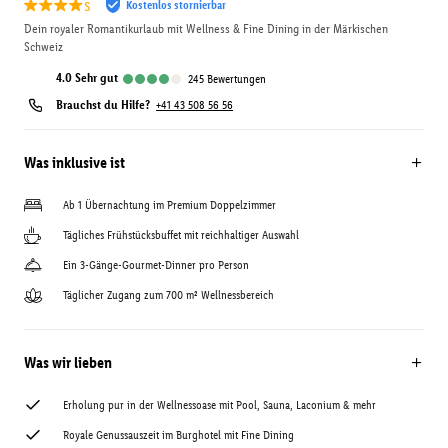
s
Kostenlos stornierbar
Dein royaler Romantikurlaub mit Wellness & Fine Dining in der Märkischen
Schweiz
4.0
sehr gut
245
Bewertungen
Brauchst du Hilfe?
+41 43 508 56 56
Was inklusive ist
Ab 1 Übernachtung im Premium Doppelzimmer
Tägliches Frühstücksbuffet mit reichhaltiger Auswahl
Ein 3-Gänge-Gourmet-Dinner pro Person
Täglicher Zugang zum 700 m² Wellnessbereich
Was wir lieben
Erholung pur in der Wellnessoase mit Pool, Sauna, Laconium & mehr
Royale Genussauszeit im Burghotel mit Fine Dining