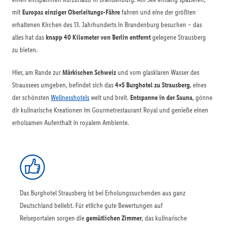
mit
Europas einziger Oberleitungs-Fähre
fahren und eine der größten
erhaltenen Kirchen des 13. Jahrhunderts in Brandenburg besuchen – das
alles hat das
knapp 40 Kilometer von Berlin entfernt
gelegene Strausberg
zu bieten.
Hier, am Rande zur
Märkischen Schweiz
und vom glasklaren Wasser des
Straussees umgeben, befindet sich das
4⭑S Burghotel zu Strausberg
, eines
der schönsten
Wellnesshotels
weit und breit.
Entspanne in der Sauna
, gönne
dir kulinarische Kreationen im Gourmetrestaurant Royal und genieße einen
erholsamen Aufenthalt in royalem Ambiente.
Das Burghotel Strausberg ist bei Erholungssuchenden aus ganz
Deutschland beliebt. Für etliche gute Bewertungen auf
Reiseportalen sorgen die
gemütlichen Zimmer
, das kulinarische