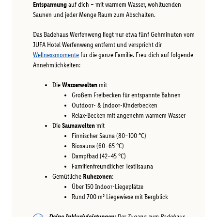
Entspannung
auf dich – mit warmem Wasser, wohltuenden
Saunen und jeder Menge Raum zum Abschalten.
Das Badehaus Werfenweng liegt nur etwa fünf Gehminuten vom
JUFA Hotel Werfenweng entfernt und verspricht dir
Wellnessmomente
für die ganze Familie. Freu dich auf folgende
Annehmlichkeiten:
Die
Wasserwelten
mit
Großem Freibecken für entspannte Bahnen
Outdoor- & Indoor-Kinderbecken
Relax-Becken mit angenehm warmem Wasser
Die
Saunawelten
mit
Finnischer Sauna (80–100 °C)
Biosauna (60–65 °C)
Dampfbad (42–45 °C)
Familienfreundlicher Textilsauna
Gemütliche
Ruhezonen
:
Über 150 Indoor-Liegeplätze
Rund 700 m² Liegewiese mit Bergblick
Deine Inklusivleistungen:
Der Zugang zum Badehaus