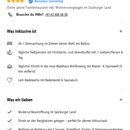
Kostenlos stornierbar
Deine aktive Familienauszeit inkl. Wellnessvergnügen im Salzburger Land
Brauchst du Hilfe?
+41 43 508 56 56
Was inklusive ist
Ab 1 Übernachtung im Zimmer deiner Wahl mit Balkon
Tägliche Halbpension mit Frühstücks- und Abendbuffet inkl. 1 Getränk/Person &
Tag
Täglicher Eintritt in das neue Badehaus Werfenweng mit Wasser- & Saunawelt (5
min entfernt)
Leih-Badetasche mit Bademantel & Saunatuch
Was wir lieben
Moderne Neueröffnung im Salzburger Land
Direkt an den Bergbahnen gelegen – perfekt für deinen Aktivurlaub
Wellness im Badehaus mit 3 Saunen, Dampfbad, Kinder- & Entspannungsbecken