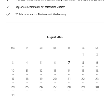
Regionale Schmankerl mit saisonalen Zutaten
20 Fahrminuten zur Eisriesenwelt Werfenweng
August 2026
Mo
Di
Mi
Do
Fr
Sa
So
1
2
3
4
5
6
7
8
9
---
---
10
11
12
13
14
15
16
---
---
---
---
---
---
---
17
18
19
20
21
22
23
---
---
---
---
---
---
---
24
25
26
27
28
29
30
---
---
---
---
---
---
---
31
---