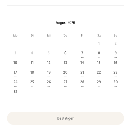
August 2026
Mo
Di
Mi
Do
Fr
Sa
So
1
2
3
4
5
6
7
8
9
---
---
---
10
11
12
13
14
15
16
---
---
---
---
---
---
---
17
18
19
20
21
22
23
---
---
---
---
---
---
---
24
25
26
27
28
29
30
---
---
---
---
---
---
---
31
---
Bestätigen