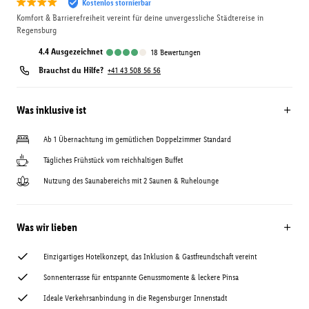
Kostenlos stornierbar
Komfort & Barrierefreiheit vereint für deine unvergessliche Städtereise in
Regensburg
4.4
ausgezeichnet
18
Bewertungen
Brauchst du Hilfe?
+41 43 508 56 56
Was inklusive ist
Ab 1 Übernachtung im gemütlichen Doppelzimmer Standard
Tägliches Frühstück vom reichhaltigen Buffet
Nutzung des Saunabereichs mit 2 Saunen & Ruhelounge
Was wir lieben
Einzigartiges Hotelkonzept, das Inklusion & Gastfreundschaft vereint
Sonnenterrasse für entspannte Genussmomente & leckere Pinsa
Ideale Verkehrsanbindung in die Regensburger Innenstadt