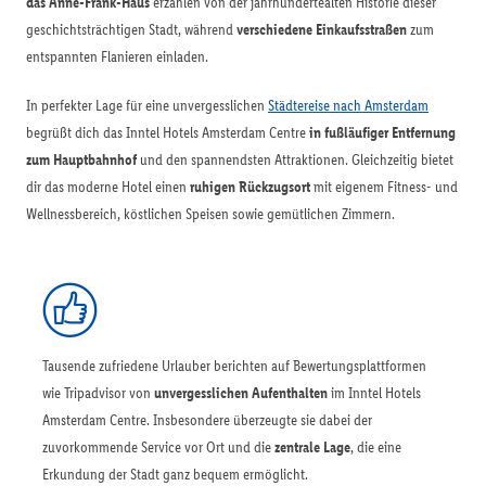
das Anne-Frank-Haus
erzählen von der jahrhundertealten Historie dieser
geschichtsträchtigen Stadt, während
verschiedene Einkaufsstraßen
zum
entspannten Flanieren einladen.
In perfekter Lage für eine unvergesslichen
Städtereise nach Amsterdam
begrüßt dich das Inntel Hotels Amsterdam Centre
in fußläufiger Entfernung
zum Hauptbahnhof
und den spannendsten Attraktionen. Gleichzeitig bietet
dir das moderne Hotel einen
ruhigen Rückzugsort
mit eigenem Fitness- und
Wellnessbereich, köstlichen Speisen sowie gemütlichen Zimmern.
Tausende zufriedene Urlauber berichten auf Bewertungsplattformen
wie Tripadvisor von
unvergesslichen Aufenthalten
im Inntel Hotels
Amsterdam Centre. Insbesondere überzeugte sie dabei der
zuvorkommende Service vor Ort und die
zentrale Lage
, die eine
Erkundung der Stadt ganz bequem ermöglicht.