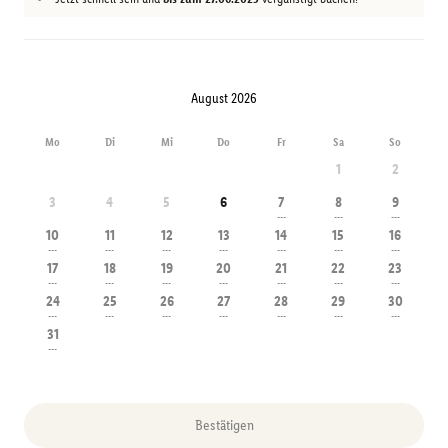
August 2026
Mo
Di
Mi
Do
Fr
Sa
So
1
2
3
4
5
6
7
8
9
---
---
---
10
11
12
13
14
15
16
---
---
---
---
---
---
---
17
18
19
20
21
22
23
---
---
---
---
---
---
---
24
25
26
27
28
29
30
---
---
---
---
---
---
---
31
---
Bestätigen