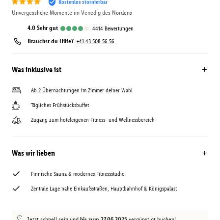
Kostenlos stornierbar
Unvergessliche Momente im Venedig des Nordens
4.0
sehr gut
4414
Bewertungen
Brauchst du Hilfe?
+41 43 508 56 56
Was inklusive ist
Ab 2 Übernachtungen im Zimmer deiner Wahl
Tägliches Frühstücksbuffet
Zugang zum hoteleigenen Fitness- und Wellnessbereich
Was wir lieben
Finnische Sauna & modernes Fitnessstudio
Zentrale Lage nahe Einkaufsstraßen, Hauptbahnhof & Königspalast
Jetzt schnell sein und
bis zum 27.06.2025
vergünstigt buchen!