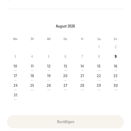
August 2026
Mo
Di
Mi
Do
Fr
Sa
So
1
2
3
4
5
6
7
8
9
10
11
12
13
14
15
16
---
---
---
---
---
---
---
17
18
19
20
21
22
23
---
---
---
---
---
---
---
24
25
26
27
28
29
30
---
---
---
---
---
---
---
31
---
Bestätigen