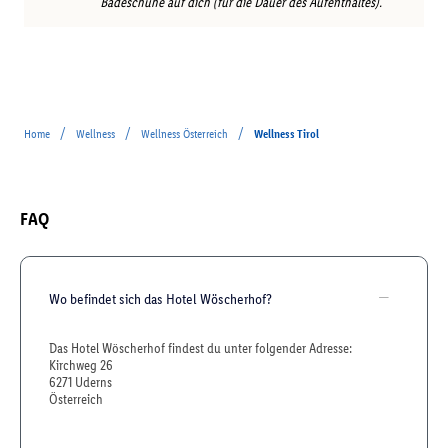
Badeschuhe auf dich (für die Dauer des Aufenthaltes).
/
/
/
Home
Wellness
Wellness Österreich
Wellness Tirol
FAQ
Wo befindet sich das Hotel Wöscherhof?
Das Hotel Wöscherhof findest du unter folgender Adresse:
Kirchweg 26
6271 Uderns
Österreich