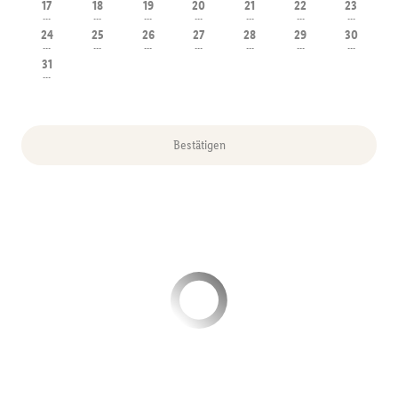
17
18
19
20
21
22
23
---
---
---
---
---
---
---
24
25
26
27
28
29
30
---
---
---
---
---
---
---
31
---
Bestätigen