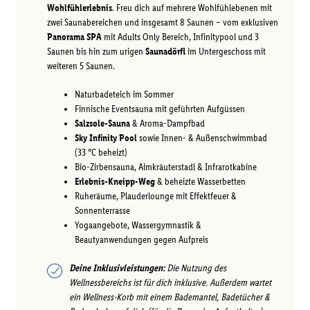
Wohlfühlerlebnis
. Freu dich auf mehrere Wohlfühlebenen mit
zwei Saunabereichen und insgesamt 8 Saunen – vom exklusiven
Panorama SPA
mit Adults Only Bereich, Infinitypool und 3
Saunen bis hin zum urigen
Saunadörfl
im Untergeschoss mit
weiteren 5 Saunen.
Naturbadeteich im Sommer
Finnische Eventsauna mit geführten Aufgüssen
Salzsole-Sauna
& Aroma-Dampfbad
Sky Infinity Pool
sowie Innen- & Außenschwimmbad
(33 °C beheizt)
Bio-Zirbensauna, Almkräuterstadl & Infrarotkabine
Erlebnis-Kneipp-Weg
& beheizte Wasserbetten
Ruheräume, Plauderlounge mit Effektfeuer &
Sonnenterrasse
Yogaangebote, Wassergymnastik &
Beautyanwendungen gegen Aufpreis
Deine Inklusivleistungen:
Die Nutzung des
Wellnessbereichs ist für dich inklusive. Außerdem wartet
ein Wellness-Korb mit einem Bademantel, Badetücher &