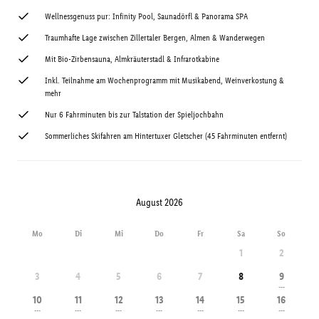
Wellnessgenuss pur: Infinity Pool, Saunadörfl & Panorama SPA
Traumhafte Lage zwischen Zillertaler Bergen, Almen & Wanderwegen
Mit Bio-Zirbensauna, Almkräuterstadl & Infrarotkabine
Inkl. Teilnahme am Wochenprogramm mit Musikabend, Weinverkostung &
mehr
Nur 6 Fahrminuten bis zur Talstation der Spieljochbahn
Sommerliches Skifahren am Hintertuxer Gletscher (45 Fahrminuten entfernt)
August 2026
Mo
Di
Mi
Do
Fr
Sa
So
1
2
3
4
5
6
7
8
9
---
10
11
12
13
14
15
16
---
---
---
---
---
---
---