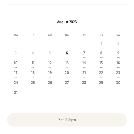
August 2026
Mo
Di
Mi
Do
Fr
Sa
So
1
2
3
4
5
6
7
8
9
---
---
---
10
11
12
13
14
15
16
---
---
---
---
---
---
---
17
18
19
20
21
22
23
---
---
---
---
---
---
---
24
25
26
27
28
29
30
---
---
---
---
---
---
---
31
---
Bestätigen