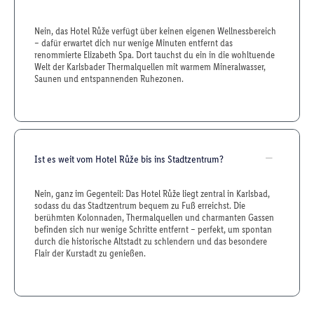
Nein, das Hotel Růže verfügt über keinen eigenen Wellnessbereich
– dafür erwartet dich nur wenige Minuten entfernt das
renommierte Elizabeth Spa. Dort tauchst du ein in die wohltuende
Welt der Karlsbader Thermalquellen mit warmem Mineralwasser,
Saunen und entspannenden Ruhezonen.
Ist es weit vom Hotel Růže bis ins Stadtzentrum?
Nein, ganz im Gegenteil: Das Hotel Růže liegt zentral in Karlsbad,
sodass du das Stadtzentrum bequem zu Fuß erreichst. Die
berühmten Kolonnaden, Thermalquellen und charmanten Gassen
befinden sich nur wenige Schritte entfernt – perfekt, um spontan
durch die historische Altstadt zu schlendern und das besondere
Flair der Kurstadt zu genießen.