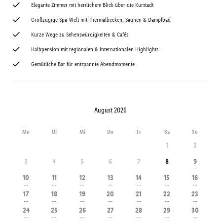
Elegante Zimmer mit herrlichem Blick über die Kurstadt
Großzügige Spa-Welt mit Thermalbecken, Saunen & Dampfbad
Kurze Wege zu Sehenswürdigkeiten & Cafés
Halbpension mit regionalen & internationalen Highlights
Gemütliche Bar für entspannte Abendmomente
August 2026
Mo
Di
Mi
Do
Fr
Sa
So
1
2
3
4
5
6
7
8
9
---
10
11
12
13
14
15
16
---
---
---
---
---
---
---
17
18
19
20
21
22
23
---
---
---
---
---
---
---
24
25
26
27
28
29
30
---
---
---
---
---
---
---