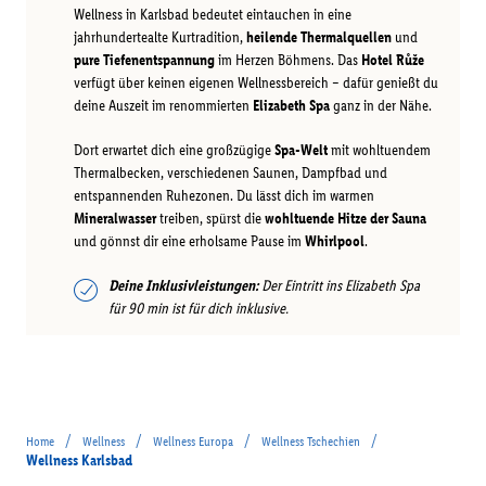
Wellness in Karlsbad bedeutet eintauchen in eine
jahrhundertealte Kurtradition,
heilende Thermalquellen
und
pure Tiefenentspannung
im Herzen Böhmens. Das
Hotel Růže
verfügt über keinen eigenen Wellnessbereich – dafür genießt du
deine Auszeit im renommierten
Elizabeth Spa
ganz in der Nähe.
Dort erwartet dich eine großzügige
Spa-Welt
mit wohltuendem
Thermalbecken, verschiedenen Saunen, Dampfbad und
entspannenden Ruhezonen. Du lässt dich im warmen
Mineralwasser
treiben, spürst die
wohltuende Hitze der Sauna
und gönnst dir eine erholsame Pause im
Whirlpool
.
Deine Inklusivleistungen:
Der Eintritt ins Elizabeth Spa
für 90 min ist für dich inklusive.
/
/
/
/
Home
Wellness
Wellness Europa
Wellness Tschechien
Wellness Karlsbad