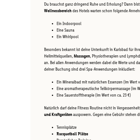
Du brauchst ganz dringend Ruhe und Erholung? Dann bis
Wellnessbereich
des Hotels warten schon folgende Annehm
Ein Indoorpool
Eine Sauna
Ein Whirlpool
Besonders bekannt ist deine Unterkunft in Karlsbad für ihr
Heilmittelquellen,
Massagen
, Physiotherapien und Lymphd
an. Bei allen Anwendungen werden dabei die Werte und d
deiner Buchung sind drei Spa-Anwendungen inkludiert:
Ein Mineralbad mit natürlichen Essenzen (im Wert v
Eine aromatherapeutische Teilkörpermassage (im We
Eine Sauerstofftherapie (im Wert von ca. 23 €)
Natürlich darf deine Fitness Routine nicht in Vergessenhe
und Kraftgeräten
auspowern. Gegen eine Gebühr stehen di
Tennisplätze
Racquetball Plätze