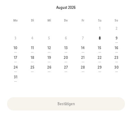
August 2026
Mo
Di
Mi
Do
Fr
Sa
So
1
2
3
4
5
6
7
8
9
---
10
11
12
13
14
15
16
---
---
---
---
---
---
---
17
18
19
20
21
22
23
---
---
---
---
---
---
---
24
25
26
27
28
29
30
---
---
---
---
---
---
---
31
---
Bestätigen