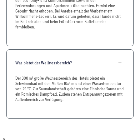
den Economy- und Komfortzimmern sowie in den
Ferienwohnungen und Apartments übernachten. Es wird eine
Gebühr Nacht erhoben. Bei Anreise erhält der Vierbeiner ein
Willkommens-Leckerli. Es wird darum gebeten, dass Hunde nicht
im Bett schlafen und beim Frühstück vom Buffetbereich
fernbleiben.
Was bietet der Wellnessbereich?
Der 300 m² große Wellnessbereich des Hotels bietet ein
Schwimmbad mit den Maßen 10x4 m und einer Wassertemperatur
von 29 °C. Zur Saunalandschaft gehören eine Finnische Sauna und
ein Römisches Dampfbad. Zudem stehen Entspannungszonen mit
Außenbereich zur Verfügung.
1)