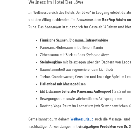
Wellness im Hotel Der Löwe
Im Wellnessbereich des Hotels Der Löwe* in Leogang erlebst du abs
und den Alltag ausblenden. Im
Leonarium
, dem
Rooftop Adults o
Ruhe. Das
Leonarium
ist zugänglich für Gäste ab 14 Jahren und bie
Finnische Saunen, Biosauna, Infrarotkabine
Panorama-Ruheraum mit offenem Kamin
Zirbensauna mit Blick auf das
Steinerne Meer
Steinbergkino
mit Relaxliegen über den Dächern von Leog
Baumstammbett aus regenerierendem Lichtholz
Teebar, Granderwasser, Cerealien und knackige Äpfel im Le
Hallenbad mit Massagedüsen
Mit Erdwärme
beheizter Panorama Außenpool
(15 x 5 m) mi
Bewegungsraum sowie wöchentliches Aktivprogramm
Rooftop Yoga-Raum im Leonarium (mit 5x wöchentlichen Yog
Gerne kannst du in deinem
Wellnessurlaub
auch die Massage- und 
nachhaltigen Anwendungen mit
einzigartigen Produkten von Dr