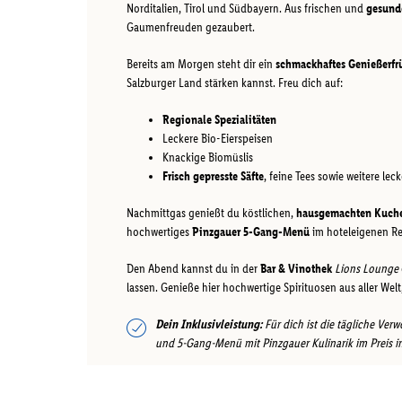
Norditalien, Tirol und Südbayern. Aus frischen und
gesund
Gaumenfreuden gezaubert.
Bereits am Morgen steht dir ein
schmackhaftes Genießerfr
Salzburger Land stärken kannst. Freu dich auf:
Regionale Spezialitäten
Leckere Bio-Eierspeisen
Knackige Biomüslis
Frisch gepresste Säfte
, feine Tees sowie weitere lec
Nachmittgas genießt du köstlichen,
hausgemachten Kuch
hochwertiges
Pinzgauer 5-Gang-Menü
im hoteleigenen Re
Den Abend kannst du in der
Bar & Vinothek
Lions Lounge
lassen. Genieße hier hochwertige Spirituosen aus aller We
Dein Inklusivleistung:
Für dich ist die tägliche Ve
und 5-Gang-Menü mit Pinzgauer Kulinarik im Preis in