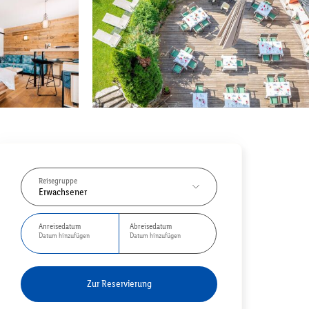
Reisegruppe
Erwachsener
Anreisedatum
Abreisedatum
Datum hinzufügen
Datum hinzufügen
Zur Reservierung