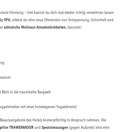
olute Erholung – hier kannst du dich mal wieder richtig verwöhnen lassen
nly SPA
, erlebst du eine neue Dimension von Entspannung, Schönheit und
tet
zahlreiche Wellness-Annehmlichkeiten
, darunter:
ang
onarium
t Blick in die traumhafte Bergwelt
aeinheiten mit einer hoteleigenen Yogalehrerin)
Beautyangebote des Hotels kostenpflichtig in Anspruch nehmen. Die
. Spiller TRAWENMOOR
und
Spezialmassagen
(gegen Aufpreis) sind eine