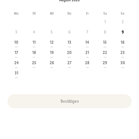
Mo
Di
Mi
Do
Fr
Sa
So
1
2
3
4
5
6
7
8
9
10
11
12
13
14
15
16
---
---
---
---
---
---
---
17
18
19
20
21
22
23
---
---
---
---
---
---
---
24
25
26
27
28
29
30
---
---
---
---
---
---
---
31
---
Bestätigen