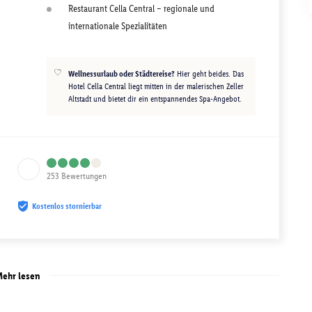
Restaurant Cella Central – regionale und
internationale Spezialitäten
Wellnessurlaub oder Städtereise?
Hier geht beides. Das
Hotel Cella Central liegt mitten in der malerischen Zeller
Altstadt und bietet dir ein entspannendes Spa-Angebot.
253
Bewertungen
Kostenlos stornierbar
ehr lesen