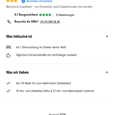
Kostenlos stornierbar
Maritim & strandnah – wo Ostseeluft und Urlaubsfreude eins werden
4.1
ausgezeichnet
32
Bewertungen
Brauchst du Hilfe?
+41 43 508 56 56
Was inklusive ist
Ab 1 Übernachtung im Zimmer deiner Wahl
Tägliches Frühstücksbuffet mit reichhaltiger Auswahl
Was wir lieben
Nur 50 Meter bis zum malerischen Ostseestrand
18 min. zum Ostseebad Sellin & 27 min. zum Nationalpark Jasmund
August 2026