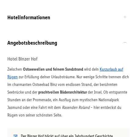
Hotelinformationen
Angebotsbeschreibung
Hotel Binzer Hof
Zwischen
Ostseewellen und feinem Sandstrand
wird dein
Kurzurlaub auf
Rügen
zur Erfüllung deiner Urlaubsträume. Nur wenige Schritte trennen dich
im charmanten Ostseebad Binz vom endlosen Strand, der berühmten
Seebrücke und der
prachtvollen Bäderarchitektur
der Insel. Ob entspannte
Stunden an der Promenade, ein Ausflug zum mystischen Nationalpark
Jasmund oder eine Fahrt mit dem
Rasenden Roland
– hier entdeckst du
Rügen von seiner schönsten Seite.
Der Binzer Hof blickt auf über ein Jahrhundert Geschichte