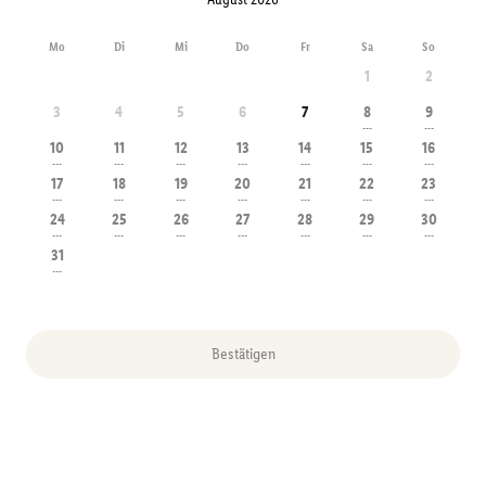
Mo
Di
Mi
Do
Fr
Sa
So
1
2
3
4
5
6
7
8
9
---
---
10
11
12
13
14
15
16
---
---
---
---
---
---
---
17
18
19
20
21
22
23
---
---
---
---
---
---
---
24
25
26
27
28
29
30
---
---
---
---
---
---
---
31
---
Bestätigen