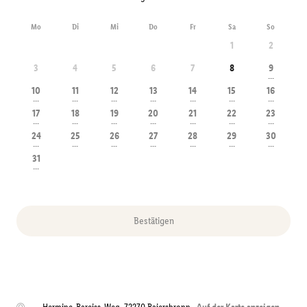
Mo
Di
Mi
Do
Fr
Sa
So
1
2
3
4
5
6
7
8
9
---
10
11
12
13
14
15
16
---
---
---
---
---
---
---
17
18
19
20
21
22
23
---
---
---
---
---
---
---
24
25
26
27
28
29
30
---
---
---
---
---
---
---
31
---
Bestätigen