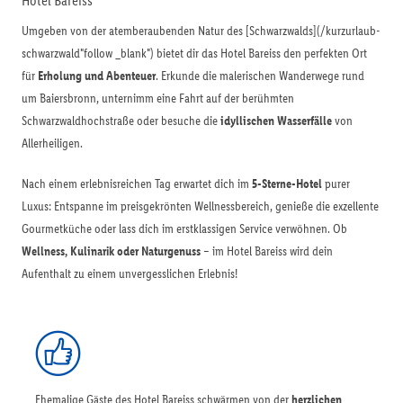
Hotel Bareiss
Umgeben von der atemberaubenden Natur des [Schwarzwalds](/kurzurlaub-
schwarzwald"follow _blank") bietet dir das Hotel Bareiss den perfekten Ort
für
Erholung und Abenteuer
. Erkunde die malerischen Wanderwege rund
um Baiersbronn, unternimm eine Fahrt auf der berühmten
Schwarzwaldhochstraße oder besuche die
idyllischen Wasserfälle
von
Allerheiligen.
Nach einem erlebnisreichen Tag erwartet dich im
5-Sterne-Hotel
purer
Luxus: Entspanne im preisgekrönten Wellnessbereich, genieße die exzellente
Gourmetküche oder lass dich im erstklassigen Service verwöhnen. Ob
Wellness, Kulinarik oder Naturgenuss
– im Hotel Bareiss wird dein
Aufenthalt zu einem unvergesslichen Erlebnis!
Ehemalige Gäste des Hotel Bareiss schwärmen von der
herzlichen