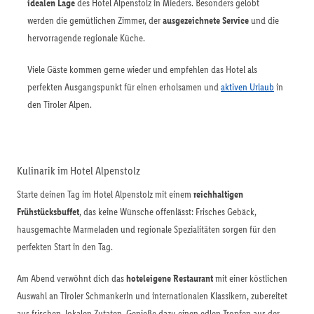
idealen Lage
des Hotel Alpenstolz in Mieders. Besonders gelobt
werden die gemütlichen Zimmer, der
ausgezeichnete Service
und die
hervorragende regionale Küche.
Viele Gäste kommen gerne wieder und empfehlen das Hotel als
perfekten Ausgangspunkt für einen erholsamen und
aktiven Urlaub
in
den Tiroler Alpen.
Kulinarik im Hotel Alpenstolz
Starte deinen Tag im Hotel Alpenstolz mit einem
reichhaltigen
Frühstücksbuffet
, das keine Wünsche offenlässt: Frisches Gebäck,
hausgemachte Marmeladen und regionale Spezialitäten sorgen für den
perfekten Start in den Tag.
Am Abend verwöhnt dich das
hoteleigene Restaurant
mit einer köstlichen
Auswahl an Tiroler Schmankerln und internationalen Klassikern, zubereitet
aus frischen, lokalen Zutaten. Genieße dazu einen edlen Tropfen aus der