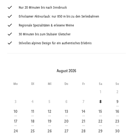
Nur 20 Minuten bis nach Innsbruck
Erholsamer Aktivurlaub: nur 850 m bis zu den Serlesbahnen
Regionale Spezialitäten & erlesene Weine
30 Minuten bis zum Stubaier Gletscher
Stilvolles alpines Design für ein authentisches Erlebnis
August 2026
Mo
Di
Mi
Do
Fr
Sa
So
1
2
3
4
5
6
7
8
9
---
10
11
12
13
14
15
16
---
---
---
---
---
---
---
17
18
19
20
21
22
23
---
---
---
---
---
---
---
24
25
26
27
28
29
30