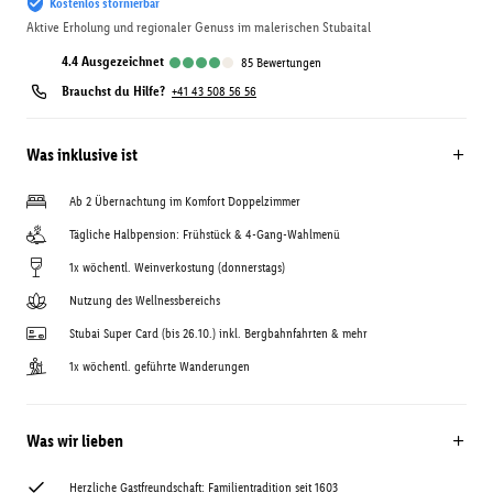
Kostenlos stornierbar
Aktive Erholung und regionaler Genuss im malerischen Stubaital
4.4
ausgezeichnet
85
Bewertungen
Brauchst du Hilfe?
+41 43 508 56 56
Was inklusive ist
Ab 2 Übernachtung im Komfort Doppelzimmer
Tägliche Halbpension: Frühstück & 4-Gang-Wahlmenü
1x wöchentl. Weinverkostung (donnerstags)
Nutzung des Wellnessbereichs
Stubai Super Card (bis 26.10.) inkl. Bergbahnfahrten & mehr
1x wöchentl. geführte Wanderungen
Was wir lieben
Herzliche Gastfreundschaft: Familientradition seit 1603