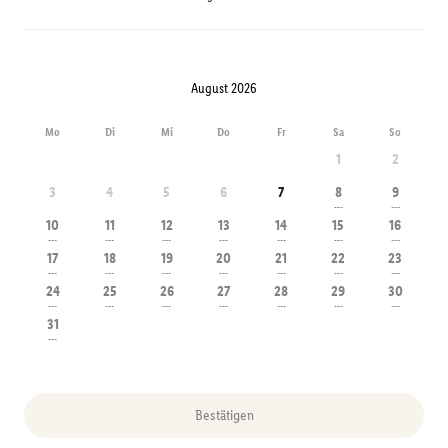
August 2026
Mo
Di
Mi
Do
Fr
Sa
So
1
2
3
4
5
6
7
8
9
---
---
10
11
12
13
14
15
16
---
---
---
---
---
---
---
17
18
19
20
21
22
23
---
---
---
---
---
---
---
24
25
26
27
28
29
30
---
---
---
---
---
---
---
31
---
Bestätigen