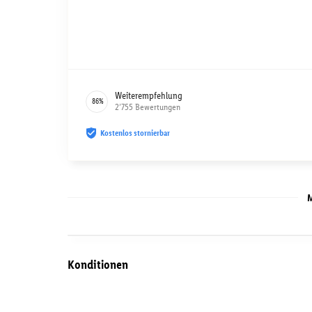
Weiterempfehlung
86
%
2’755
Bewertungen
Kostenlos stornierbar
M
Konditionen