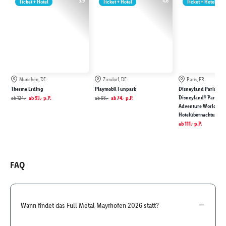
3.9
4.6
Ticket + Hotel
Ticket + Hotel
Ticket + Hotel
München, DE
Zirndorf, DE
Paris, FR
Therme Erding
Playmobil Funpark
Disneyland Paris: Eint
Disneyland® Park & D
ab
124.-
ab
93.-
p.P.
ab
93.-
ab
74.-
p.P.
Adventure World inkl
Hotelübernachtung
ab
111.-
p.P.
FAQ
Wann findet das Full Metal Mayrhofen 2026 statt?