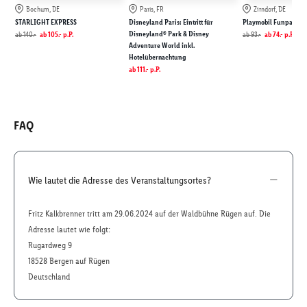
Bochum, DE
Paris, FR
Zirndorf, DE
STARLIGHT EXPRESS
Disneyland Paris: Eintritt für
Playmobil Funpark
Disneyland® Park & Disney
ab
140.-
ab
105.-
p.P.
ab
93.-
ab
74.-
p.P.
Adventure World inkl.
Hotelübernachtung
ab
111.-
p.P.
FAQ
Wie lautet die Adresse des Veranstaltungsortes?
Fritz Kalkbrenner tritt am 29.06.2024 auf der Waldbühne Rügen auf. Die
Adresse lautet wie folgt:
Rugardweg 9
18528 Bergen auf Rügen
Deutschland