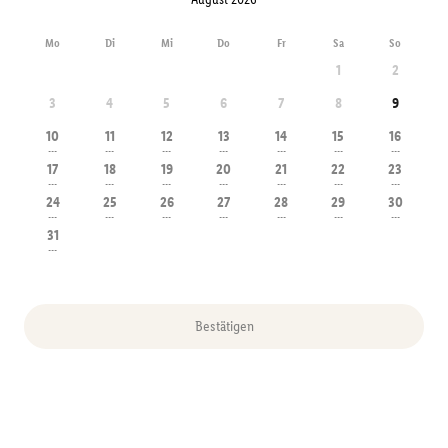
Mo
Di
Mi
Do
Fr
Sa
So
1
2
3
4
5
6
7
8
9
10
11
12
13
14
15
16
---
---
---
---
---
---
---
17
18
19
20
21
22
23
---
---
---
---
---
---
---
24
25
26
27
28
29
30
---
---
---
---
---
---
---
31
---
Bestätigen