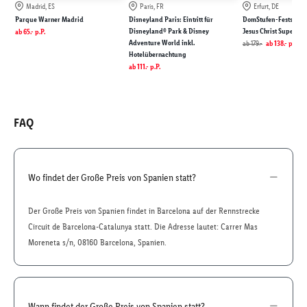
Madrid, ES
Paris, FR
Erfurt, DE
Parque Warner Madrid
Disneyland Paris: Eintritt für
DomStufen-Festspiele
Disneyland® Park & Disney
Jesus Christ Superstar
ab
65.-
p.P.
Adventure World inkl.
ab
179.-
ab
138.-
p.P.
Hotelübernachtung
ab
111.-
p.P.
FAQ
Wo findet der Große Preis von Spanien statt?
Der Große Preis von Spanien findet in Barcelona auf der Rennstrecke
Circuit de Barcelona-Catalunya statt. Die Adresse lautet: Carrer Mas
Moreneta s/n, 08160 Barcelona, Spanien.
Wann findet der Große Preis von Spanien statt?