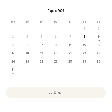
August 2026
Mo
Di
Mi
Do
Fr
Sa
So
1
2
3
4
5
6
7
8
9
---
10
11
12
13
14
15
16
---
---
---
---
---
---
---
17
18
19
20
21
22
23
---
---
---
---
---
---
---
24
25
26
27
28
29
30
---
---
---
---
---
---
---
31
---
Bestätigen