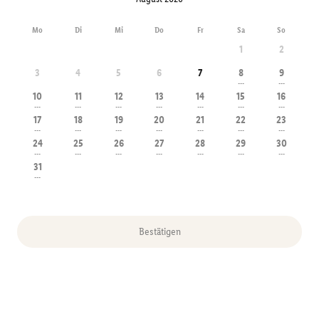
Mo
Di
Mi
Do
Fr
Sa
So
1
2
3
4
5
6
7
8
9
---
---
10
11
12
13
14
15
16
---
---
---
---
---
---
---
17
18
19
20
21
22
23
---
---
---
---
---
---
---
24
25
26
27
28
29
30
---
---
---
---
---
---
---
31
---
Bestätigen