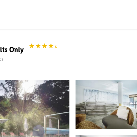
s
lts Only
es