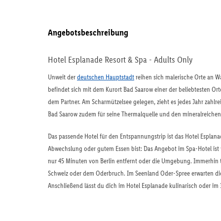
Angebotsbeschreibung
Hotel Esplanade Resort & Spa - Adults Only
Unweit der
deutschen Hauptstadt
reihen sich malerische Orte an W
befindet sich mit dem Kurort Bad Saarow einer der beliebtesten Or
dem Partner. Am Scharmützelsee gelegen, zieht es jedes Jahr zah
Bad Saarow zudem für seine Thermalquelle und den mineralreiche
Das passende Hotel für den Entspannungstrip ist das Hotel Esplana
Abwechslung oder gutem Essen bist: Das Angebot im Spa-Hotel ist v
nur 45 Minuten von Berlin entfernt oder die Umgebung. Immerhin 
Schweiz oder dem Oderbruch. Im Seenland Oder-Spree erwarten dic
Anschließend lässt du dich im Hotel Esplanade kulinarisch oder i