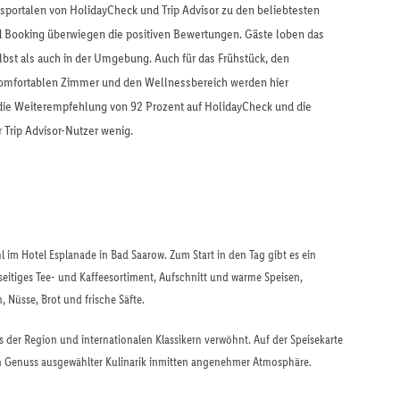
portalen von HolidayCheck und Trip Advisor zu den beliebtesten
d Booking überwiegen die positiven Bewertungen. Gäste loben das
bst als auch in der Umgebung. Auch für das Frühstück, den
komfortablen Zimmer und den Wellnessbereich werden hier
ie Weiterempfehlung von 92 Prozent auf HolidayCheck und die
r Trip Advisor-Nutzer wenig.
hl im Hotel Esplanade in Bad Saarow. Zum Start in den Tag gibt es ein
seitiges Tee- und Kaffeesortiment, Aufschnitt und warme Speisen,
Nüsse, Brot und frische Säfte.
s der Region und internationalen Klassikern verwöhnt. Auf der Speisekarte
en Genuss ausgewählter Kulinarik inmitten angenehmer Atmosphäre.