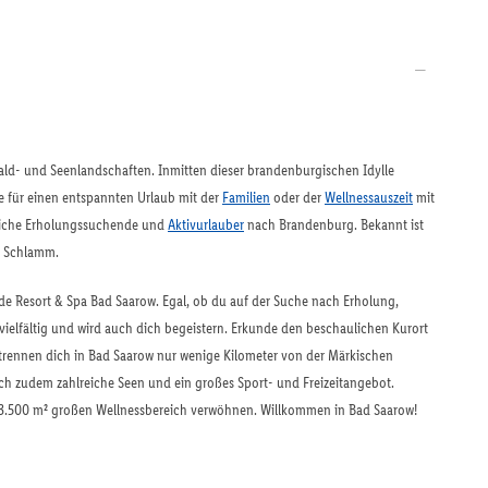
ald- und Seenlandschaften. Inmitten dieser brandenburgischen Idylle
te für einen entspannten Urlaub mit der
Familien
oder der
Wellnessauszeit
mit
lreiche Erholungssuchende und
Aktivurlauber
nach Brandenburg. Bekannt ist
n Schlamm.
de Resort & Spa Bad Saarow. Egal, ob du auf der Suche nach Erholung,
ielfältig und wird auch dich begeistern. Erkunde den beschaulichen Kurort
trennen dich in Bad Saarow nur wenige Kilometer von der Märkischen
h zudem zahlreiche Seen und ein großes Sport- und Freizeitangebot.
m 3.500 m² großen Wellnessbereich verwöhnen. Willkommen in Bad Saarow!