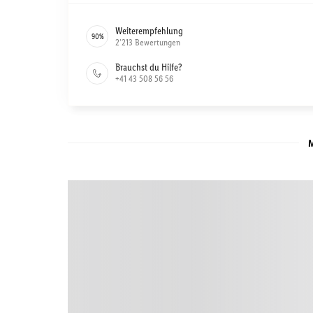
Weiterempfehlung
90
%
2’213
Bewertungen
Brauchst du Hilfe?
+41 43 508 56 56
M