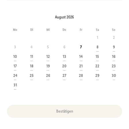
August 2026
Mo
Di
Mi
Do
Fr
Sa
So
1
2
3
4
5
6
7
8
9
---
---
10
11
12
13
14
15
16
---
---
---
---
---
---
---
17
18
19
20
21
22
23
---
---
---
---
---
---
---
24
25
26
27
28
29
30
---
---
---
---
---
---
---
31
---
Bestätigen