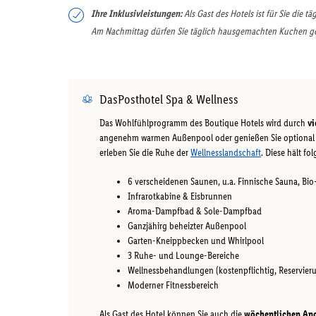
Ihre Inklusivleistungen:
Als Gast des Hotels ist für Sie die
Am Nachmittag dürfen Sie täglich hausgemachten Kuchen geni
DasPosthotel Spa & Wellness
Das Wohlfühlprogramm des Boutique Hotels wird durch
vi
angenehm warmen Außenpool oder genießen Sie optional e
erleben Sie die Ruhe der
Wellnesslandschaft
. Diese hält f
6 verscheidenen Saunen, u.a. Finnische Sauna, Bi
Infrarotkabine & Eisbrunnen
Aroma-Dampfbad & Sole-Dampfbad
Ganzjähirg beheizter Außenpool
Garten-Kneippbecken und Whirlpool
3 Ruhe- und Lounge-Bereiche
Wellnessbehandlungen (kostenpflichtig, Reservie
Moderner Fitnessbereich
Als Gast des Hotel können Sie auch die
wöchentlichen An