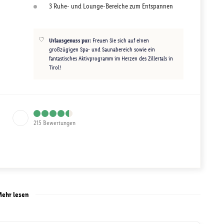
3 Ruhe- und Lounge-Bereiche zum Entspannen
Urlausgenuss pur:
Freuen Sie sich auf einen
großzügigen Spa- und Saunabereich sowie ein
fantastisches Aktivprogramm im Herzen des Zillertals in
Tirol!
215
Bewertungen
ehr lesen