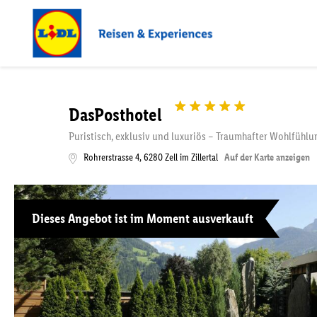
DasPosthotel
Puristisch, exklusiv und luxuriös – Traumhafter Wohlfühlur
Rohrerstrasse 4
,
6280
Zell im Zillertal
Auf der Karte anzeigen
Dieses Angebot ist im Moment ausverkauft