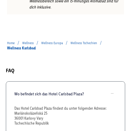
Wellnessbereich sowie ein 15-minütiges Aromabad sind für
dich inklusive.
/
/
/
/
Home
Wellness
Wellness Europa
Wellness Tschechien
Wellness Karlsbad
FAQ
Wo befindet sich das Hotel Carlsbad Plaza?
Das Hotel Carlsbad Plaza findest du unter folgender Adresse:
Mariánskolázeňská 25
36001 Karlovy Vary
Tschechische Republik