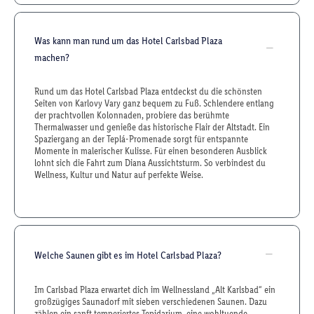
Was kann man rund um das Hotel Carlsbad Plaza
machen?
Rund um das Hotel Carlsbad Plaza entdeckst du die schönsten
Seiten von Karlovy Vary ganz bequem zu Fuß. Schlendere entlang
der prachtvollen Kolonnaden, probiere das berühmte
Thermalwasser und genieße das historische Flair der Altstadt. Ein
Spaziergang an der Teplá-Promenade sorgt für entspannte
Momente in malerischer Kulisse. Für einen besonderen Ausblick
lohnt sich die Fahrt zum Diana Aussichtsturm. So verbindest du
Wellness, Kultur und Natur auf perfekte Weise.
Welche Saunen gibt es im Hotel Carlsbad Plaza?
Im Carlsbad Plaza erwartet dich im Wellnessland „Alt Karlsbad“ ein
großzügiges Saunadorf mit sieben verschiedenen Saunen. Dazu
zählen ein sanft temperiertes Tepidarium, eine wohltuende