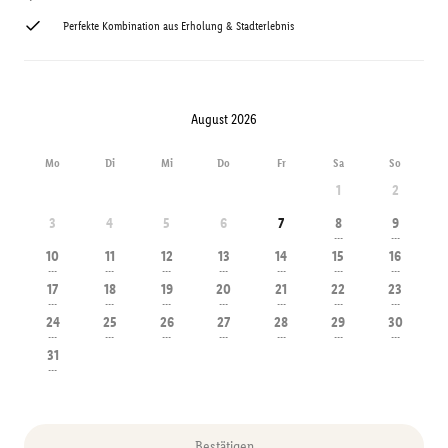
Perfekte Kombination aus Erholung & Stadterlebnis
August 2026
Mo
Di
Mi
Do
Fr
Sa
So
1
2
3
4
5
6
7
8
9
---
---
10
11
12
13
14
15
16
---
---
---
---
---
---
---
17
18
19
20
21
22
23
---
---
---
---
---
---
---
24
25
26
27
28
29
30
---
---
---
---
---
---
---
31
---
Bestätigen