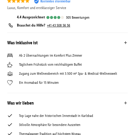
Kostenlos stornierbar
Luxus, Komfort und erstklassiger Service
4.4
ausgezeichnet
305
Bewertungen
Brauchst du Hilfe?
+41 43 508 56 56
Was inklusive ist
Ab 2 Übernachtungen im Komfort Plus Zimmer
Täglichem Frühstück vom reichhaltigem Buffet
Zugang zum Wellnessbereich mit 3.500 m² Spa- & Medical-Wellnesswelt
Ein Aromabad für 15 Minuten
Was wir lieben
Top Lage nahe der historischen Innenstadt in Karlsbad
Stilvolle Atmosphäre für besondere Auszeiten
Thermalwasser-Tradition auf höchstem Niveau