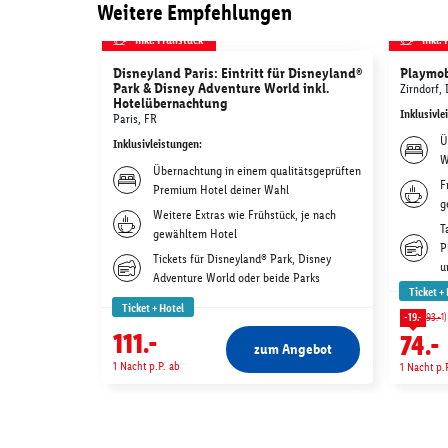
Weitere Empfehlungen
inkl. Frühstück
inkl.
Disneyland Paris: Eintritt für Disneyland®
Playmob
Park & Disney Adventure World inkl.
Zirndorf,
Hotelübernachtung
Inklusivle
Paris, FR
Ü
Inklusivleistungen
:
W
Übernachtung in einem qualitätsgeprüften
F
Premium Hotel deiner Wahl
g
Weitere Extras wie Frühstück, je nach
T
gewähltem Hotel
P
Tickets für Disneyland® Park, Disney
u
Adventure World oder beide Parks
Ticket +
Ticket + Hotel
1)
-19.-
93.-
111.-
74.-
zum Angebot
1 Nacht p.P. ab
1 Nacht p.