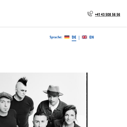
+41 43 508 56 56
DE
EN
Sprache
:
|