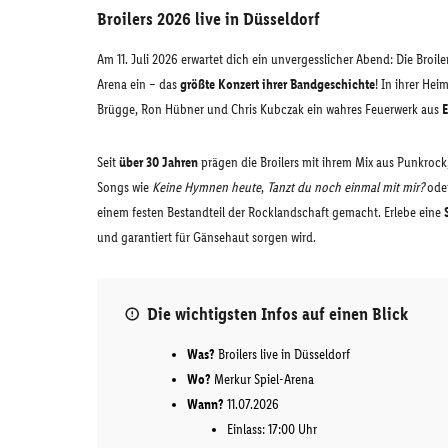
Broilers 2026 live in Düsseldorf
Am 11. Juli 2026 erwartet dich ein unvergesslicher Abend: Die Bro
Arena ein – das
größte Konzert ihrer Bandgeschichte
! In ihrer He
Brügge, Ron Hübner und Chris Kubczak ein wahres Feuerwerk aus
E
Seit
über 30 Jahren
prägen die Broilers mit ihrem Mix aus Punkrock
Songs wie
Keine Hymnen heute
,
Tanzt du noch einmal mit mir?
ode
einem festen Bestandteil der Rocklandschaft gemacht. Erlebe eine
und garantiert für Gänsehaut sorgen wird.
Die wichtigsten Infos auf einen Blick
Was?
Broilers live in Düsseldorf
Wo?
Merkur Spiel-Arena
Wann?
11.07.2026
Einlass: 17:00 Uhr