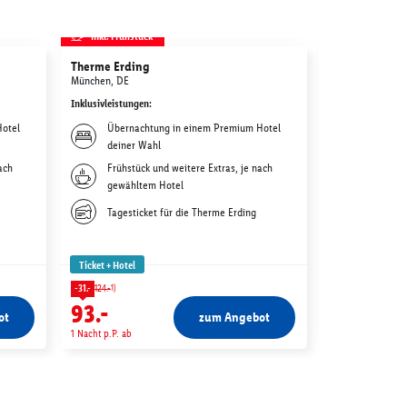
inkl. Frühstück
inkl. Frühstü
Therme Erding
Disneys DER
München, DE
Hamburg, DE
Inklusivleistungen
:
Inklusivleistunge
Hotel
Übernachtung in einem Premium Hotel
Übernac
deiner Wahl
nach Wa
ach
Frühstück und weitere Extras, je nach
Weitere 
gewähltem Hotel
gewählt
Tickets 
Tagesticket für die Therme Erding
LÖWEN M
Ticket + Hotel
Ticket + Hotel
1)
1)
-31.-
124.-
-27.-
134.-
93.-
107.-
ot
zum Angebot
1 Nacht p.P. ab
1 Nacht p.P. ab