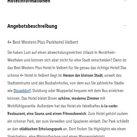
Hotelinformationen
Angebotsbeschreibung
4⭑ Best Western Plus Parkhotel Velbert
Sie haben Lust auf einen abwechslungsreichen Urlaub in Nordrhein-
Westfalen und können sich aber nicht für eine Stadt entscheiden? Dann ist
das Best Western Plus Hotel in Velbert für Sie genau das richtige Hotel! Das
schöne 4⭑ Hotel in Velbert liegt im
Herzen der kleinen Stadt
, unweit des
Stadtzentrums und des Busbahnhofes, von dem aus Sie zahlreiche Städte
wie
Düsseldorf
, Duisburg oder Wuppertal bequem mit dem Bus erreichen
können. Das Hotel bietet Ihnen
schöne, moderne Zimmer
mit
Wohlfühlgarantie. Außerdem hat das Hotel ein fabelhaftes
à-la-carte-
Restaurant, eine Sauna und einen Fitnessbereich
. Zum Hotel gehört zudem
ein schöner Park, der zum Verweilen und Spazieren einlädt. Der Park schließt
an den
städtischen Erholungspark
an. Dort finden Sie Highlights wie einen
Streichelzoo, eine Minigolfanlage und einen Wasserspielplatz.