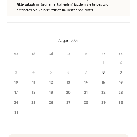
Aktivurlaub im Grünen
entscheiden? Machen Sie beides und
entdecken Sie Velbert, mitten im Herzen von NRW!
August 2026
Mo
Di
Mi
Do
Fr
Sa
So
1
2
3
4
5
6
7
8
9
---
10
11
12
13
14
15
16
---
---
---
---
---
---
---
17
18
19
20
21
22
23
---
---
---
---
---
---
---
24
25
26
27
28
29
30
---
---
---
---
---
---
---
31
---