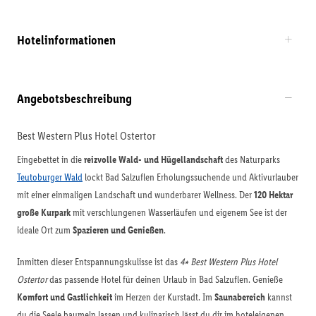
Hotelinformationen
Angebotsbeschreibung
Best Western Plus Hotel Ostertor
Eingebettet in die
reizvolle Wald- und Hügellandschaft
des Naturparks
Teutoburger Wald
lockt Bad Salzuflen Erholungssuchende und Aktivurlauber
mit einer einmaligen Landschaft und wunderbarer Wellness. Der
120 Hektar
große Kurpark
mit verschlungenen Wasserläufen und eigenem See ist der
ideale Ort zum
Spazieren und Genießen
.
Inmitten dieser Entspannungskulisse ist das
4⭑ Best Western Plus Hotel
Ostertor
das passende Hotel für deinen Urlaub in Bad Salzuflen. Genieße
Komfort und Gastlichkeit
im Herzen der Kurstadt. Im
Saunabereich
kannst
du die Seele baumeln lassen und kulinarisch lässt du dir im hoteleigenen