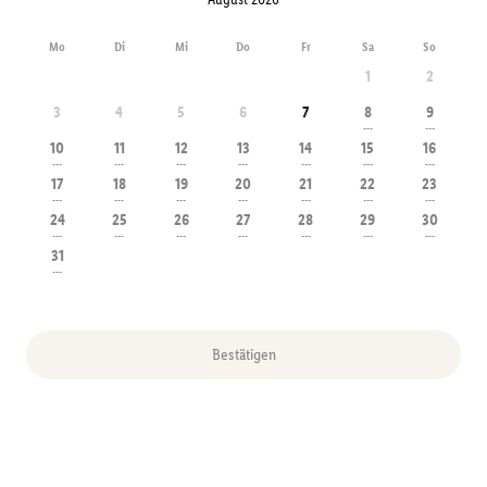
Mo
Di
Mi
Do
Fr
Sa
So
1
2
3
4
5
6
7
8
9
---
---
10
11
12
13
14
15
16
---
---
---
---
---
---
---
17
18
19
20
21
22
23
---
---
---
---
---
---
---
24
25
26
27
28
29
30
---
---
---
---
---
---
---
31
---
Bestätigen