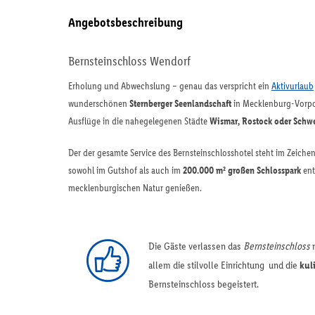
Angebotsbeschreibung
Bernsteinschloss Wendorf
Erholung und Abwechslung – genau das verspricht ein
Aktivurlaub
wunderschönen
Sternberger Seenlandschaft
in Mecklenburg-Vorpom
Ausflüge in die nahegelegenen Städte
Wismar, Rostock oder Schwe
Der der gesamte Service des Bernsteinschlosshotel steht im Zeiche
sowohl im Gutshof als auch im
200.000 m² großen Schlosspark
ent
mecklenburgischen Natur genießen.
Die Gäste verlassen das
Bernsteinschloss
m
allem die stilvolle Einrichtung und die
kul
Bernsteinschloss begeistert.