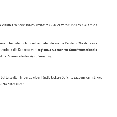
cksbuffet
im
Schlosshotel Wendorf & Chalet Resort
. Freu dich auf frisch
aurant befindet sich im selben Gebäude wie die Residenz. Wie der Name
Hier zaubern die Köche sowohl
regionale als auch moderne internationale
uf der Speisekarte des
Bernsteinschloss
.
r Schlosssuite), in der du eigenhändig leckere Gerichte zaubern kannst. Freu
Küchenutensilien: