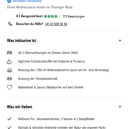
Kostenlos stornierbar
Deine Wellnessoase mitten im Thüringer Wald
4.1
ausgezeichnet
173
Bewertungen
Brauchst du Hilfe?
+41 43 508 56 56
Was inklusive ist
Ab 2 Übernachtungen im Zimmer deiner Wahl
Tägliches Frühstücksbuffet mit Vitalecke & Prosecco
Nutzung des 1.350 m² Wellnessbereichs (auch am An- und Abreisetag)
Nutzung der Fitnesslandschaft
Bademäntel & Sauna-/Badetücher auf dem Zimmer
Was wir lieben
Wellness Pur: Salzwasserbecken, 3 Saunen & 2 Dampfbäder
Ruhiges & stilvolles Ambiente inmitten der Natur des eigenen Parks