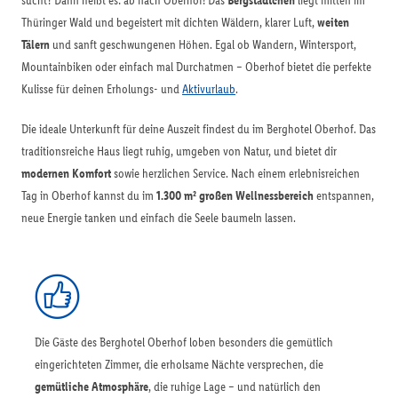
sucht? Dann heißt es: ab nach Oberhof! Das
Bergstädtchen
liegt mitten im
Thüringer Wald und begeistert mit dichten Wäldern, klarer Luft,
weiten
Tälern
und sanft geschwungenen Höhen. Egal ob Wandern, Wintersport,
Mountainbiken oder einfach mal Durchatmen – Oberhof bietet die perfekte
Kulisse für deinen Erholungs- und
Aktivurlaub
.
Die ideale Unterkunft für deine Auszeit findest du im Berghotel Oberhof. Das
traditionsreiche Haus liegt ruhig, umgeben von Natur, und bietet dir
modernen Komfort
sowie herzlichen Service. Nach einem erlebnisreichen
Tag in Oberhof kannst du im
1.300 m² großen Wellnessbereich
entspannen,
neue Energie tanken und einfach die Seele baumeln lassen.
Die Gäste des Berghotel Oberhof loben besonders die gemütlich
eingerichteten Zimmer, die erholsame Nächte versprechen, die
gemütliche Atmosphäre
, die ruhige Lage – und natürlich den