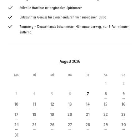
Stilvolle Hotelbar mit regionalen Spirituosen
Entspannter Genuss für zwischendurch im hauseigenen Bistro
Rennsteig – Deutschlands bekanntester Höhenwanderweg, nur 6 Fahrminuten
entfernt
August 2026
Mo
Di
Mi
Do
Fr
Sa
So
1
2
3
4
5
6
7
8
9
---
---
10
11
12
13
14
15
16
---
---
---
---
---
---
---
17
18
19
20
21
22
23
---
---
---
---
---
---
---
24
25
26
27
28
29
30
---
---
---
---
---
---
---
31
---