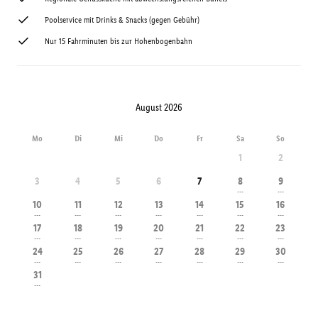
Poolservice mit Drinks & Snacks (gegen Gebühr)
Nur 15 Fahrminuten bis zur Hohenbogenbahn
August 2026
Mo
Di
Mi
Do
Fr
Sa
So
1
2
3
4
5
6
7
8
9
---
---
10
11
12
13
14
15
16
---
---
---
---
---
---
---
17
18
19
20
21
22
23
---
---
---
---
---
---
---
24
25
26
27
28
29
30
---
---
---
---
---
---
---
31
---