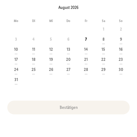
August 2026
Mo
Di
Mi
Do
Fr
Sa
So
1
2
3
4
5
6
7
8
9
---
---
10
11
12
13
14
15
16
---
---
---
---
---
---
---
17
18
19
20
21
22
23
---
---
---
---
---
---
---
24
25
26
27
28
29
30
---
---
---
---
---
---
---
31
---
Bestätigen