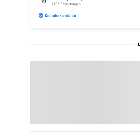
91
%
1’703
Bewertungen
Kostenlos stornierbar
M