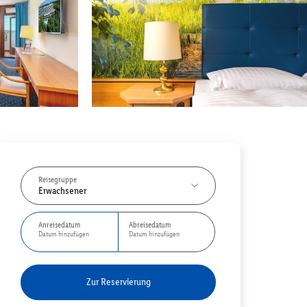
Reisegruppe
Erwachsener
Anreisedatum
Abreisedatum
Datum hinzufügen
Datum hinzufügen
Zur Reservierung