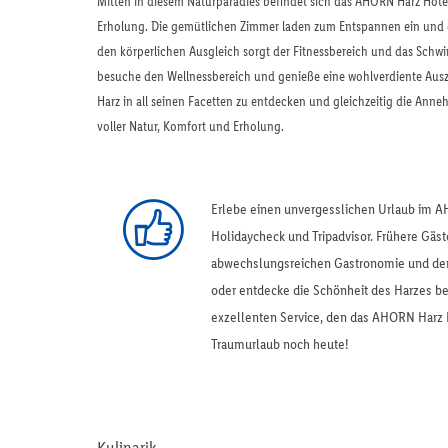
Mitten in diesem Naturparadies befindet sich das AHORN Harz Hotel
Erholung. Die gemütlichen Zimmer laden zum Entspannen ein und da
den körperlichen Ausgleich sorgt der Fitnessbereich und das Sch
besuche den Wellnessbereich und genieße eine wohlverdiente Ausz
Harz in all seinen Facetten zu entdecken und gleichzeitig die Anneh
voller Natur, Komfort und Erholung.
Erlebe einen unvergesslichen Urlaub im A
Holidaycheck und Tripadvisor. Frühere Gä
abwechslungsreichen Gastronomie und dem
oder entdecke die Schönheit des Harzes be
exzellenten Service, den das AHORN Harz H
Traumurlaub noch heute!
Kulinarik