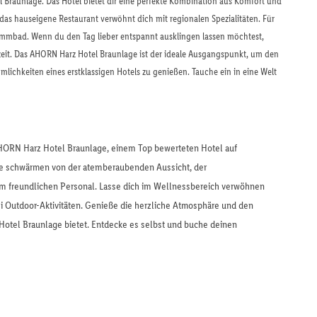
 Braunlage. Das Hotel bietet dir eine perfekte Kombination aus Komfort und
s hauseigene Restaurant verwöhnt dich mit regionalen Spezialitäten. Für
wimmbad. Wenn du den Tag lieber entspannt ausklingen lassen möchtest,
eit. Das AHORN Harz Hotel Braunlage ist der ideale Ausgangspunkt, um den
mlichkeiten eines erstklassigen Hotels zu genießen. Tauche ein in eine Welt
HORN Harz Hotel Braunlage, einem Top bewerteten Hotel auf
ste schwärmen von der atemberaubenden Aussicht, der
 freundlichen Personal. Lasse dich im Wellnessbereich verwöhnen
i Outdoor-Aktivitäten. Genieße die herzliche Atmosphäre und den
otel Braunlage bietet. Entdecke es selbst und buche deinen